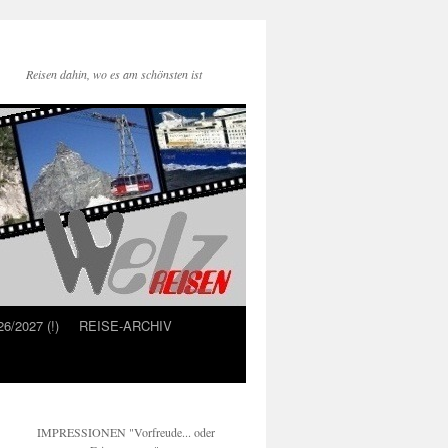
Reisen dahin, wo es am schönsten ist
6/2027 (!)
REISE-ARCHIV
IMPRESSIONEN "Vorfreude... oder